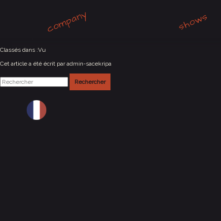
company
Rouillac (16)
shows
mai 21, 2025 12:00 am
Publié par
admin-sacekripa
Classés dans :
Vu
Cet article a été écrit par admin-sacekripa
Rechercher