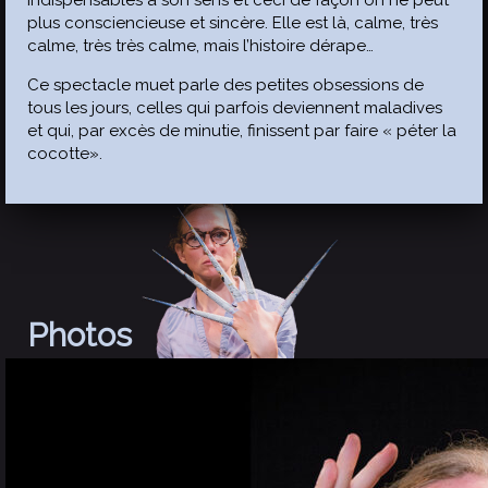
indispensables à son sens et ceci de façon on ne peut
plus consciencieuse et sincère. Elle est là, calme, très
calme, très très calme, mais l’histoire dérape…
Ce spectacle muet parle des petites obsessions de
tous les jours, celles qui parfois deviennent maladives
et qui, par excès de minutie, finissent par faire « péter la
cocotte».
Photos