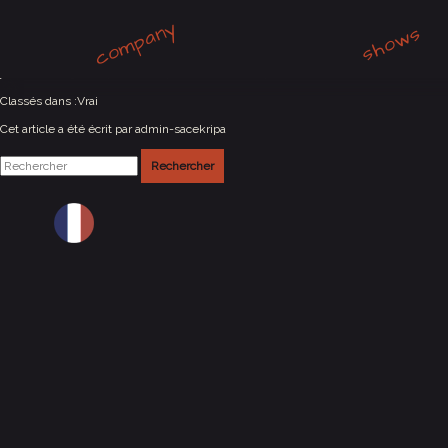
company
Villeneuve-lès-Avignons (30)
shows
juillet 8, 2023 6:00 pm
Publié par
admin-sacekripa
Classés dans :
Vrai
Cet article a été écrit par admin-sacekripa
Rechercher