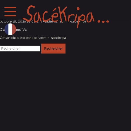
Buenos-Aires / Argentine
octobre 18, 2025 12:00 am
Publié par
admin-sacekripa
Classés dans :
Vu
Cet article a été écrit par admin-sacekripa
Rechercher