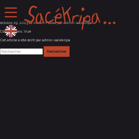
St-Symphorien / Coise (69)
octobre 29, 2023 12:00 am
Publié par
admin-sacekripa
Classés dans :
Vue
Cet article a été écrit par admin-sacekripa
Rechercher