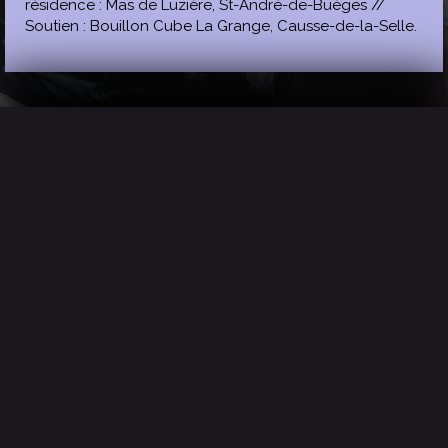
résidence : Mas de Luzière, St-André-de-Buèges //
Soutien : Bouillon Cube La Grange, Causse-de-la-Selle.
Presse
Avec trois fois rien, Sacékripa arrive à écrire un
spectacle féroce, drôle, parfois à la lisière du
dérangeant. Une parabole musclée des petites
habitudes que nous fétichisons à mesure que le temps
passe ».
Toute la Culture / 23 mars 2023