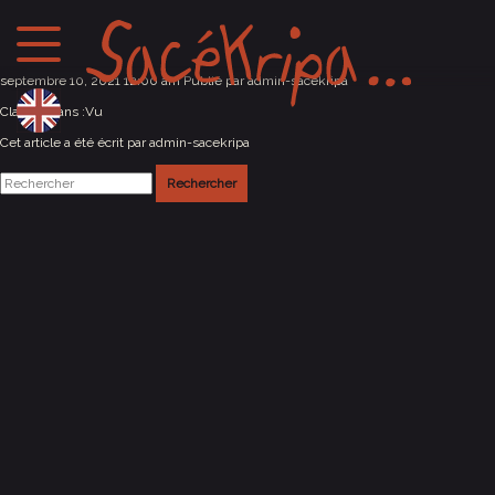
Sombernon (21)
septembre 10, 2021 12:00 am
Publié par
admin-sacekripa
Classés dans :
Vu
Cet article a été écrit par admin-sacekripa
Rechercher