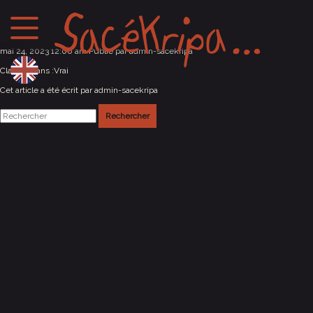
Sion / Suisse
mai 24, 2023 12:00 am
Publié par
admin-sacekripa
Classés dans :
Vrai
Cet article a été écrit par admin-sacekripa
Rechercher