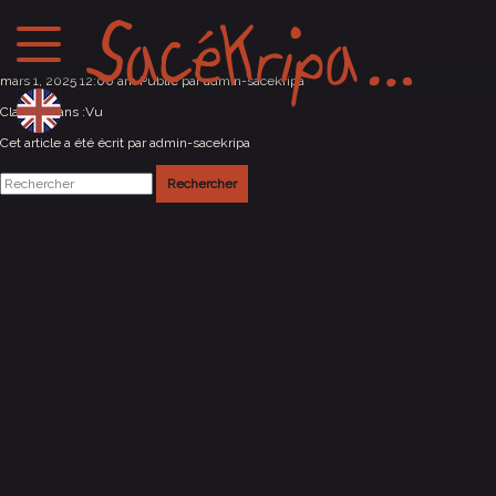
Saint-Herblain (44)
mars 1, 2025 12:00 am
Publié par
admin-sacekripa
Classés dans :
Vu
Cet article a été écrit par admin-sacekripa
Rechercher