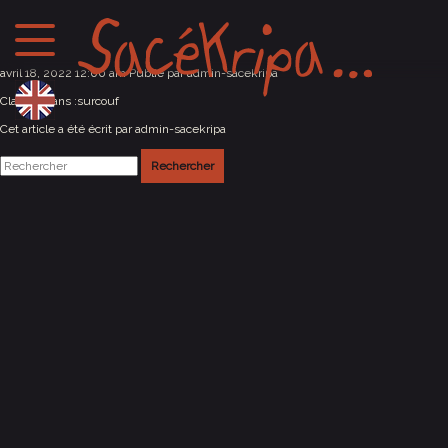
L’ONYX à St Herblain (44)
avril 18, 2022 12:00 am
Publié par
admin-sacekripa
Classés dans :
surcouf
Cet article a été écrit par admin-sacekripa
Rechercher