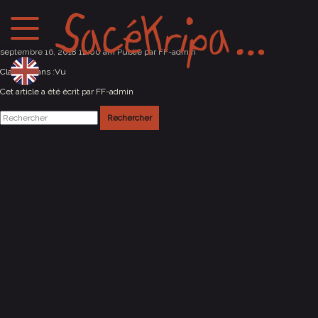
Ljubljana (Slovénie)
septembre 16, 2018 12:00 am
Publié par
FF-admin
Classés dans :
Vu
Cet article a été écrit par FF-admin
Rechercher