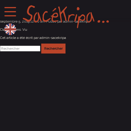
Lärz / Allemagne
septembre 5, 2019 12:00 am
Publié par
admin-sacekripa
Classés dans :
Vu
Cet article a été écrit par admin-sacekripa
Rechercher