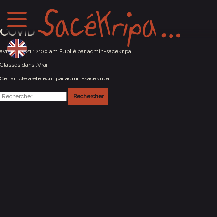
Inzinzach-Lochrist (56) ANNULATION
COVID
avril 8, 2021 12:00 am
Publié par
admin-sacekripa
Classés dans :
Vrai
Cet article a été écrit par admin-sacekripa
Rechercher