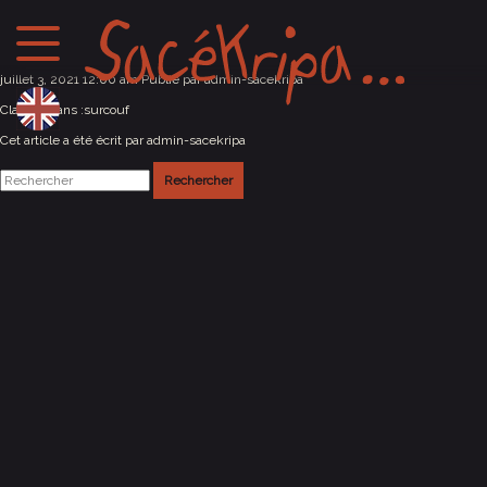
Graulhet (81)
juillet 3, 2021 12:00 am
Publié par
admin-sacekripa
Classés dans :
surcouf
Cet article a été écrit par admin-sacekripa
Rechercher