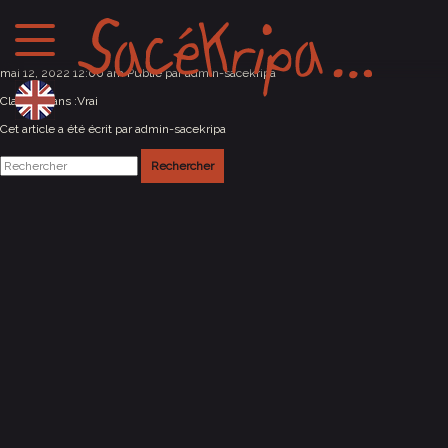
Elbeuf (76)
mai 12, 2022 12:00 am
Publié par
admin-sacekripa
Classés dans :
Vrai
Cet article a été écrit par admin-sacekripa
Rechercher