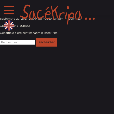
Castera Verduzan (32)
septembre 22, 2023 12:00 am
Publié par
admin-sacekripa
Classés dans :
surcouf
Cet article a été écrit par admin-sacekripa
Rechercher