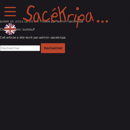
Brugge (Belgique)
juillet 16, 2022 12:00 am
Publié par
admin-sacekripa
Classés dans :
surcouf
Cet article a été écrit par admin-sacekripa
Rechercher