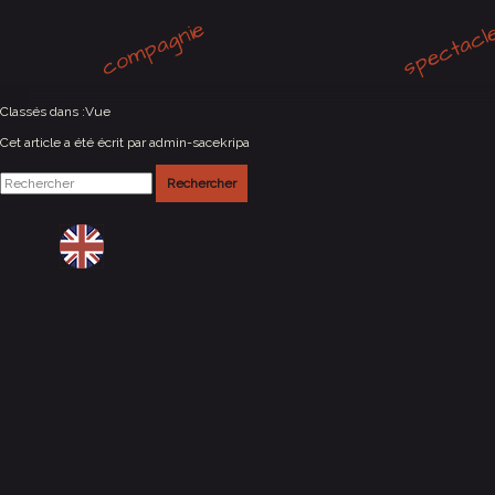
spectacl
compagnie
Allonnes (72)
février 5, 2024 12:00 am
Publié par
admin-sacekripa
Classés dans :
Vue
Cet article a été écrit par admin-sacekripa
Rechercher