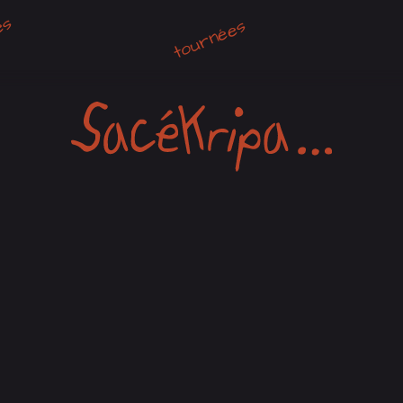
es
tournées