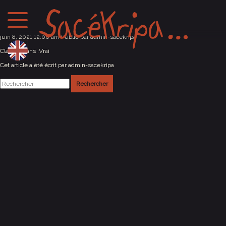
Aarau / Suisse
juin 8, 2021 12:00 am
Publié par
admin-sacekripa
Classés dans :
Vrai
Cet article a été écrit par admin-sacekripa
Rechercher