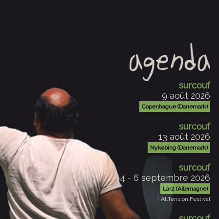
surcouf
9 août 2026
Copenhague (Danemark)
surcouf
13 août 2026
Nykøbing (Danemark)
surcouf
4 - 6 septembre 2026
Lärz (Allemagne)
At.Tension Festival
surcouf
18 septembre 2026
Dingy-en-Vuache (74)