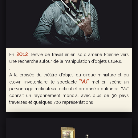
2012
En
, l’envie de travailler en solo amène Etienne vers
une recherche autour de la manipulation d’objets usuels.
.
A la croisée du théâtre d’objet, du cirque miniature et du
“Vu”
clown involontaire, le spectacle
met en scène un
personnage méticuleux, délicat et ordonné à outrance. “Vu”
connait un rayonnement mondial avec plus de 30 pays
traversés et quelques 700 représentations