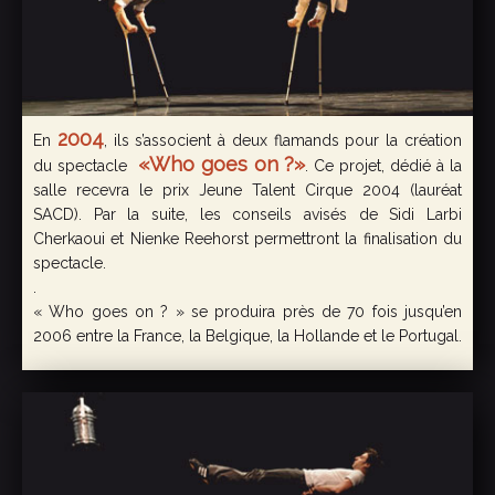
2004
En
, ils s’associent à deux flamands pour la création
«Who goes on ?»
du spectacle
. Ce projet, dédié à la
salle recevra le prix Jeune Talent Cirque 2004 (lauréat
SACD). Par la suite, les conseils avisés de Sidi Larbi
Cherkaoui et Nienke Reehorst permettront la finalisation du
spectacle.
.
« Who goes on ? » se produira près de 70 fois jusqu’en
2006 entre la France, la Belgique, la Hollande et le Portugal.