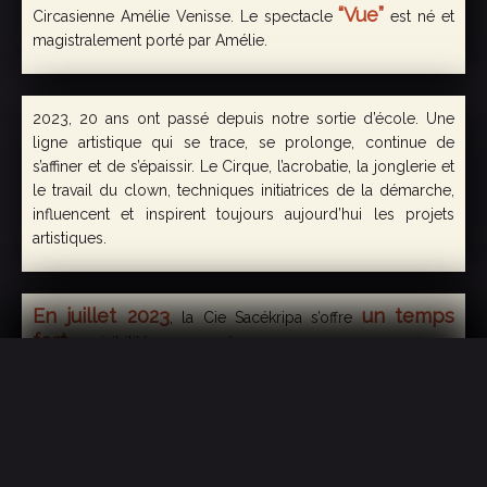
“Vue”
Circasienne Amélie Venisse. Le spectacle
est né et
magistralement porté par Amélie.
2023, 20 ans ont passé depuis notre sortie d’école. Une
ligne artistique qui se trace, se prolonge, continue de
s’affiner et de s’épaissir. Le Cirque, l’acrobatie, la jonglerie et
le travail du clown, techniques initiatrices de la démarche,
influencent et inspirent toujours aujourd’hui les projets
artistiques.
En juillet 2023
un temps
, la Cie Sacékripa s’offre
fort
en visibilité avec sa présence :
Train Bleu à Avignon
– Au Théâtre du
avec “Vu” et
“Vue” du 7 au 26 juillet à 14h20. “Vu” les jours impairs et
“Vue” les jours pairs (relâche les 13 et 20 juillet).
Villeneuve-en-Scène
– Au Festival
avec “VRAI” du
10 au 22 juillet à 18h00 (relâche le 16 juillet).