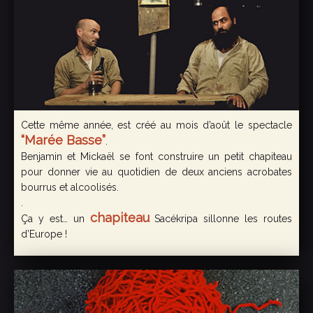
Cette même année, est créé au mois d’août le spectacle
“Marée Basse”
.
Benjamin et Mickaël se font construire un petit chapiteau
pour donner vie au quotidien de deux anciens acrobates
bourrus et alcoolisés.
.
chapiteau
Ça y est… un
Sacékripa sillonne les routes
d’Europe !