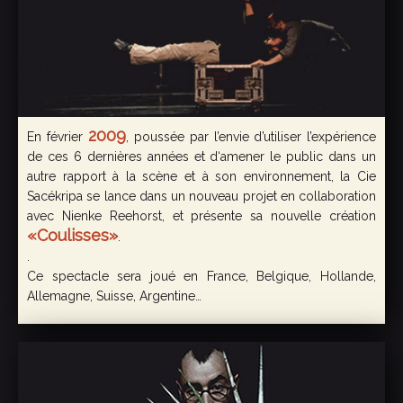
2009
En février
, poussée par l’envie d’utiliser l’expérience
de ces 6 dernières années et d‘amener le public dans un
autre rapport à la scène et à son environnement, la Cie
Sacékripa se lance dans un nouveau projet en collaboration
avec Nienke Reehorst, et présente sa nouvelle création
«Coulisses»
.
.
Ce spectacle sera joué en France, Belgique, Hollande,
Allemagne, Suisse, Argentine…