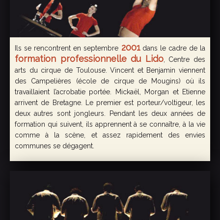
2001
Ils se rencontrent en septembre
dans le cadre de la
formation professionnelle du Lido
, Centre des
arts du cirque de Toulouse. Vincent et Benjamin viennent
des Campelières (école de cirque de Mougins) où ils
travaillaient l’acrobatie portée. Mickaël, Morgan et Etienne
arrivent de Bretagne. Le premier est porteur/voltigeur, les
deux autres sont jongleurs. Pendant les deux années de
formation qui suivent, ils apprennent à se connaître, à la vie
comme à la scène, et assez rapidement des envies
communes se dégagent.