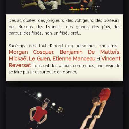
Des acrobates, des jongleurs, des voltigeurs, des porteurs,
des Bretons, des Lyonnais, des grands, des p’tits, des
barbus, des frisés… non, un frisé… bref….
.
Sacékripa c’est tout d’abord cinq personnes, cinq amis :
Morgan Cosquer, Benjamin De Matteïs,
Mickaël Le Guen, Etienne Manceau
Vincent
et
Reversat
. Tous ont des valeurs communes, une envie de
se faire plaisir et surtout d’en donner.