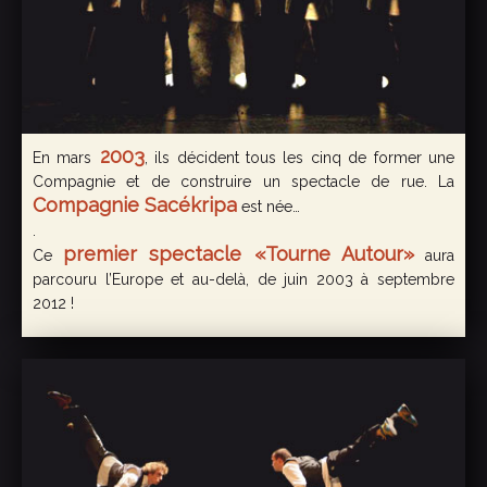
2003
En mars
, ils décident tous les cinq de former une
Compagnie et de construire un spectacle de rue. La
Compagnie Sacékripa
est née…
.
premier spectacle «Tourne Autour»
Ce
aura
parcouru l’Europe et au-delà, de juin 2003 à septembre
2012 !