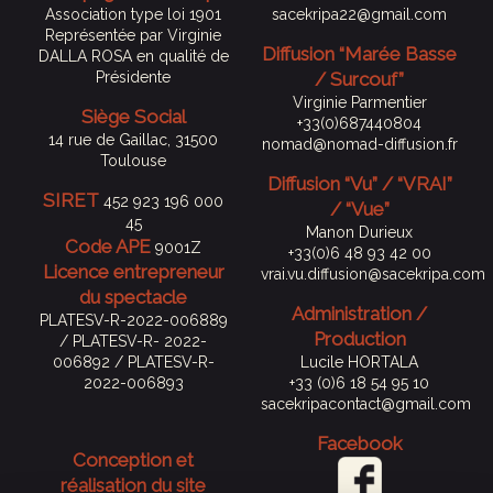
Association type loi 1901
sacekripa22@gmail.com
Représentée par Virginie
Diffusion “Marée Basse
DALLA ROSA en qualité de
Présidente
/ Surcouf”
Virginie Parmentier
Siège Social
+33(0)687440804
14 rue de Gaillac, 31500
nomad@nomad-diffusion.fr
Toulouse
Diffusion “Vu” / “VRAI”
SIRET
452 923 196 000
/ “Vue”
45
Manon Durieux
Code APE
9001Z
+33(0)6 48 93 42 00
Licence entrepreneur
vrai.vu.diffusion@sacekripa.com
du spectacle
Administration /
PLATESV-R-2022-006889
Production
/ PLATESV-R- 2022-
006892 / PLATESV-R-
Lucile HORTALA
2022-006893
+33 (0)6 18 54 95 10
sacekripacontact@gmail.com
Facebook
Conception et
réalisation du site